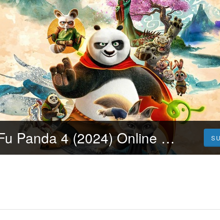
Urmăriți Kung Fu Panda 4 (2024) Online Subtitrat în Limba Română Gratuit
S